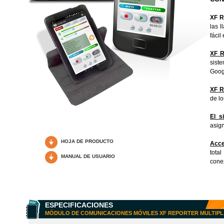
XF 
las 
fácil 
XF 
sist
Goog
XF 
de lo
El s
asign
HOJA DE PRODUCTO
Acce
tota
MANUAL DE USUARIO
conex
ESPECIFICACIONES
MÓDULO DE COMUNICACIONES MÓVILES XF REPORTER MULTIP