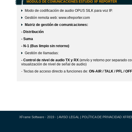
MÓDULO DE COMUNICACIONES ESTUDIO XF REPORTER
Modo de codificación de audio OPUS SILK para voz IP.
Gestión remota web: www.xfreporter.com
Matriz de gestión de comunicaciones:
- Distribución
- Suma
- N-1 (Bus limpio sin retorno)
Gestión de llamadas:
- Control de nivel de audio TX y RX
(envío y retorno por separado c
visualización de nivel de señal de audio)
- Teclas de acceso directo a funciones de:
ON-AIR / TALK / PFL / OF
XFrame Software - 2019 - |
AVISO LEGAL
|
POLÍTICA DE PRIVACIDAD XFR